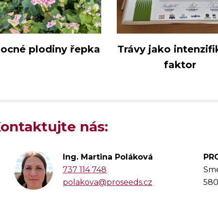
cné plodiny řepka
Trávy jako intenzifi
faktor
ntaktujte nás:
Ing. Martina Poláková
PRO
737 114 748
Sme
polakova@proseeds.cz
580