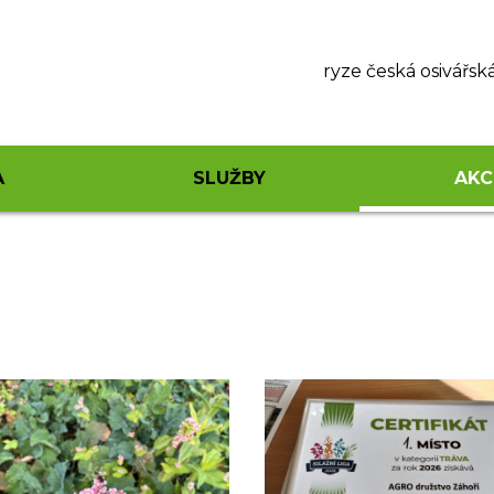
ryze česká osivářsk
A
SLUŽBY
AKC