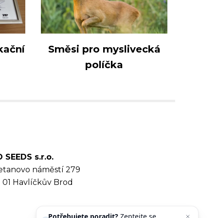
kační
Směsi pro myslivecká
políčka
 SEEDS s.r.o.
tanovo náměstí 279
 01 Havlíčkův Brod
Potřebujete poradit?
Zeptejte se