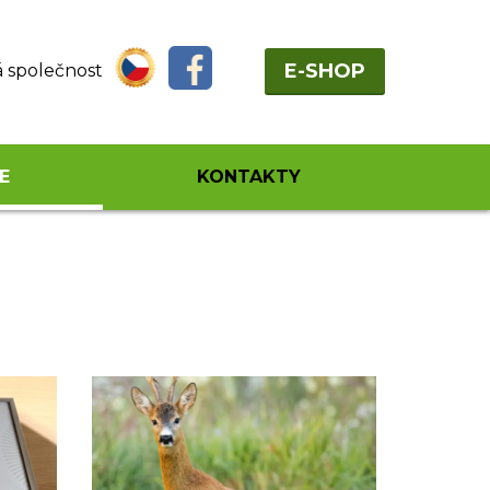
E-SHOP
á společnost
E
KONTAKTY