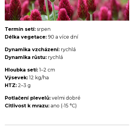
Termín setí:
srpen
Délka vegetace:
90 a více dní
Dynamika vzcházení:
rychlá
Dynamika růstu:
rychlá
Hloubka setí:
1–2 cm
Výsevek:
12 kg/ha
HTZ:
2–3 g
Potlačení plevelů:
velmi dobré
Citlivost k mrazu:
ano (-15 °C)