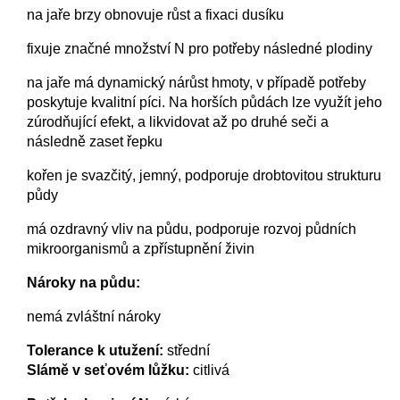
na jaře brzy obnovuje růst a fixaci dusíku
fixuje značné množství N pro potřeby následné plodiny
na jaře má dynamický nárůst hmoty, v případě potřeby
poskytuje kvalitní píci. Na horších půdách lze využít jeho
zúrodňující efekt, a likvidovat až po druhé seči a
následně zaset řepku
kořen je svazčitý, jemný, podporuje drobtovitou strukturu
půdy
má ozdravný vliv na půdu, podporuje rozvoj půdních
mikroorganismů a zpřístupnění živin
Nároky na půdu:
nemá zvláštní nároky
Tolerance k utužení:
střední
Slámě v seťovém lůžku:
citlivá