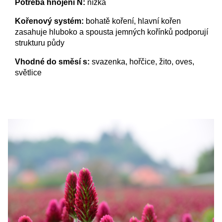
Potřeba hnojení N:
nízká
Kořenový systém:
bohatě koření, hlavní kořen
zasahuje hluboko a spousta jemných kořínků podporují
strukturu půdy
Vhodné do směsí s:
svazenka, hořčice, žito, oves,
světlice